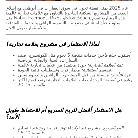
عام 2025 يمثل نقطة تحول في سوق العقارات في أبوظبي مع إطلاق
العديد من المشاريع السكنية الفاخرة بالتعاون مع علامات تجارية عالمية
مثل Nobu، Fairmont، Rixos وNikki Beach. هذه المشاريع تقدم
أسلوب حياة استثنائي يجمع بين التصميم الراقي والخدمات الفندقية
والاستثمار طويل الأجل.
لماذا الاستثمار في مشروع بعلامة تجارية؟
أسلوب حياة فاخر:
خدمات فندقية 5 نجوم مثل الكونسيرج، صف
السيارات، السبا، والصالة الرياضية.
جودة معتمدة من علامات تجارية عالمية.
ثقة العلامة التجارية:
معمار فريد وتشطيبات فائقة الجودة.
تصاميم استثنائية:
مفضلة من قبل المستأجرين الراقيين والدبلوماسيين.
قوة التأجير:
زيادة في القيمة:
الوحدات ذات العلامات التجارية ترتفع قيمتها أكثر
بنسبة 15–30%.
هل الاستثمار أفضل للربح السريع أم للاحتفاظ طويل
الأمد؟
البيع السريع:
مشاريع قيد الإنشاء توفر فرصة ربح عند التسليم
بنسبة 10–25%.
الاحتفاظ طويل الأجل:
دخل إيجاري ممتاز وارتفاع ثابت في