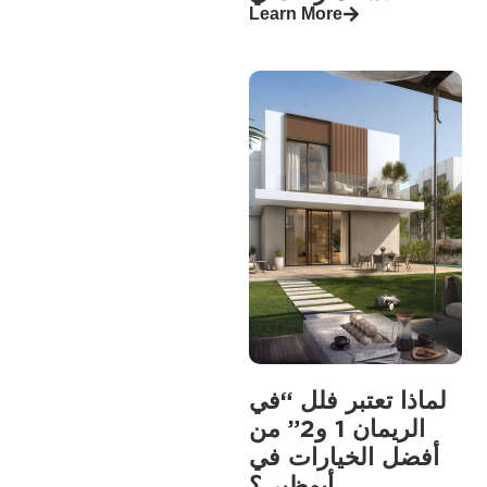
Learn More
لماذا تعتبر فلل “في
الريمان 1 و2” من
أفضل الخيارات في
أبوظبي؟