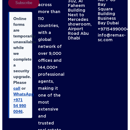
302, Al
Subscribe
Bay
across
Faheem
Square
Building
more than
Building
Next to
Business
110
Online
Mercedes
Bay Dubai
showroom,
forms
countries,
Airport
+97154990004
are
with a
Road Abu
info@remax-
temporarily
Dhabi
global
sc.com
unavailable
network of
while
over 9,000
we
complete
offices and
a
144,000+
security
professional
upgrade.
agents,
Please
making it
call
or
WhatsApp
one of the
+971
most
54 990
extensive
0046
.
and
trusted
real estate