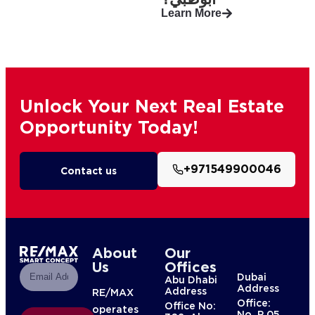
Learn More
Unlock Your Next Real Estate
Opportunity Today!
+971549900046
Contact us
About
Our
Us
Offices
Dubai
Abu Dhabi
Address
Address
RE/MAX
Office:
Office No:
operates
No. P 05